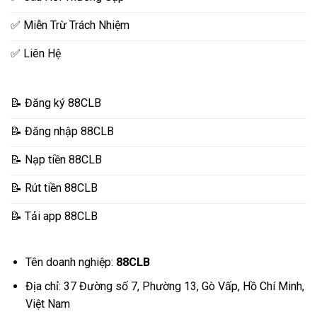
✅ Miễn Trừ Trách Nhiệm
✅ Liên Hệ
📝 Đăng ký 88CLB
📝 Đăng nhập 88CLB
📝 Nạp tiền 88CLB
📝 Rút tiền 88CLB
📝 Tải app 88CLB
Tên doanh nghiệp:
88CLB
Địa chỉ: 37 Đường số 7, Phường 13, Gò Vấp, Hồ Chí Minh,
Việt Nam