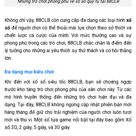
Những trò chơi phong phú về xổ số quy tụ tại 88CLB
Không chỉ vậy, 88CLB còn cung cấp đa dạng các loại hình
xổ
số
để người chơi có thể thoải mái lựa chọn theo sở thích và
chiến lược cá cược của mình. Với mức thưởng cao và sự
phong phú trong các trò chơi, 88CLB chắc chắn là điểm đến
lý tưởng cho những ai yêu thích sự thử thách và cơ hội thắng
lớn.
Đa dạng mọi kiểu chơi
Khi đến với
xổ số siêu tốc 88CLB
, bạn sẽ choáng ngợp
trước kho tàng trò chơi phong phú của sân chơi này. Từ các
mô hình truyền thống đến những trò chơi hiện đại và đa
dạng. Tại đây, 88CLB không ngừng cập nhật phiên bản mới
hàng tháng để giữ cho trải nghiệm của người chơi luôn tươi
mới và thú vị. Một số tựa game nổi bật tại đây bao gồm Xổ
số 3D, 2 giây, 5 giây, và 30 giây.