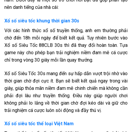
nên danh tiếng của nhà cái:
Xổ số siêu tốc khung thời gian 30s
Với các hình thức xổ số truyền thống, anh em thường phải
chờ đến 18h mỗi ngày để biết kết quả. Tuy nhiên bước vào
Xổ số Siêu Tốc 88CLB 30s thì đã thay đổi hoàn toàn. Tựa
game này cho phép bạn trải nghiệm niềm đam mê cá cược
chỉ trong vòng 30 giây mỗi lần quay thưởng.
Xổ số Siêu Tốc 30s mang đến sự hấp dẫn vượt trội nhờ vào
thời gian chờ đợi cực ít. Bạn sẽ biết kết quả ngay trong vài
giây, giúp thỏa mãn niềm đam mê chinh chiến mà không cần
phải đợi lâu như truyền thống. Điều này giúp người chơi
không phải lo lắng về thời gian chờ đợi kéo dài và giữ cho
trải nghiệm cá cược luôn sôi động và đầy thú vị.
Xổ số siêu tốc thể loại Việt Nam