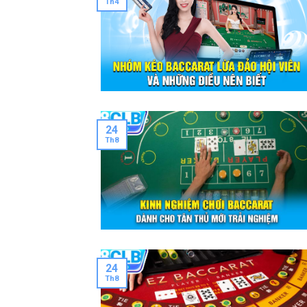
Th4
24
Th8
24
Th8