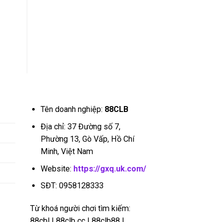
Mỗi
ả
Ván
Cược
Tên doanh nghiệp:
88CLB
Địa chỉ: 37 Đường số 7,
Phường 13, Gò Vấp, Hồ Chí
Minh, Việt Nam
Website:
https://gxq.uk.com/
SĐT: 0958128333
Từ khoá người chơi tìm kiếm:
88cbl | 88clb cc | 88clb88 |