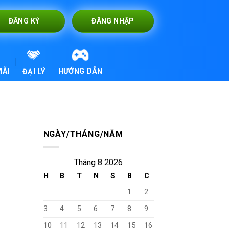
ĐĂNG KÝ
ĐĂNG NHẬP
MÃI
HƯỚNG DẪN
ĐẠI LÝ
NGÀY/THÁNG/NĂM
Tháng 8 2026
H
B
T
N
S
B
C
1
2
3
4
5
6
7
8
9
10
11
12
13
14
15
16