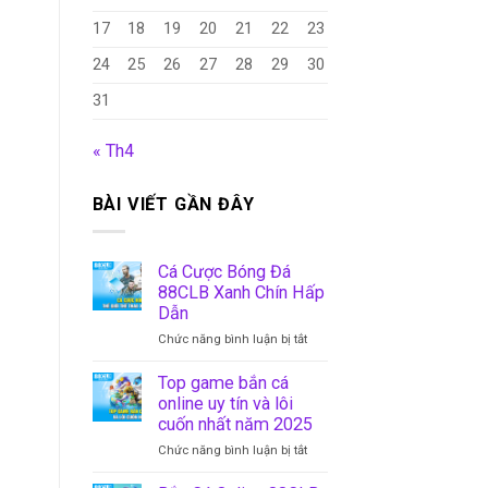
17
18
19
20
21
22
23
24
25
26
27
28
29
30
31
« Th4
BÀI VIẾT GẦN ĐÂY
Cá Cược Bóng Đá
88CLB Xanh Chín Hấp
Dẫn
ở
Chức năng bình luận bị tắt
Cá
Cược
Top game bắn cá
Bóng
online uy tín và lôi
Đá
cuốn nhất năm 2025
88CLB
ở
Chức năng bình luận bị tắt
Xanh
Top
Chín