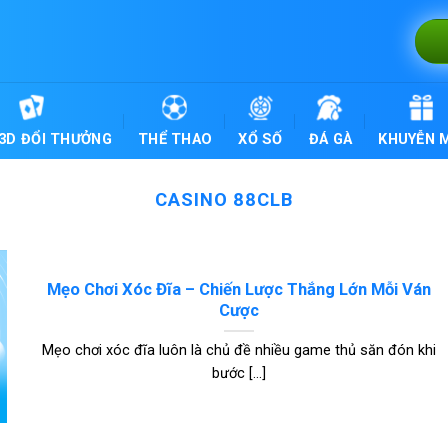
3D ĐỔI THƯỞNG
THỂ THAO
XỔ SỐ
ĐÁ GÀ
KHUYỄN 
CASINO 88CLB
Mẹo Chơi Xóc Đĩa – Chiến Lược Thắng Lớn Mỗi Ván
Cược
Mẹo chơi xóc đĩa luôn là chủ đề nhiều game thủ săn đón khi
bước [...]