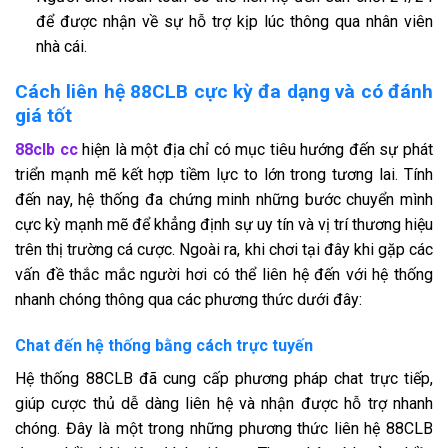
để được nhận về sự hỗ trợ kịp lúc thông qua nhân viên
nhà cái.
Cách liên hệ 88CLB cực kỳ đa dạng và có đánh
giá tốt
88clb cc
hiện là một địa chỉ có mục tiêu hướng đến sự phát
triển mạnh mẽ kết hợp tiềm lực to lớn trong tương lai. Tính
đến nay, hệ thống đa chứng minh những bước chuyển mình
cực kỳ mạnh mẽ để khẳng định sự uy tín và vị trí thương hiệu
trên thị trường cá cược. Ngoài ra, khi chơi tại đây khi gặp các
vấn đề thắc mắc người hơi có thể liên hệ đến với hệ thống
nhanh chóng thông qua các phương thức dưới đây:
Chat đến hệ thống bằng cách trực tuyến
Hệ thống 88CLB đã cung cấp phương pháp chat trực tiếp,
giúp cược thủ dễ dàng liên hệ và nhận được hỗ trợ nhanh
chóng. Đây là một trong những phương thức liên hệ 88CLB