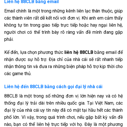
Liên hệ 88CLB bằng email
Email chính là một trong những kênh liên lạc thân thuộc, giúp
các thành viên rất dễ kết nối với đơn vị. Khi anh em cảm thấy
không tự tin trong giao tiếp trực tiếp hoặc hay ngại liên hệ,
người chơi có thể trình bày rõ ràng vấn đề mình đang gặp
phải.
Kế đến, lựa chọn phương thức
liên hệ 88CLB
bằng email để
nhận được sự hỗ trợ. Địa chỉ của nhà cái sẽ rất nhanh tiếp
nhận thông tin và đưa ra những biện pháp hỗ trợ kịp thời cho
các game thủ.
Liên hệ đến 88CLB bằng cách gọi đại lý nhà cái
88CLB là một trong số những đơn vị lớn hiện nay và có hệ
thống đại lý trải dài trên nhiều quốc gia. Tại Việt Nam, các
đại lý của nhà cái uy tín này đã có mặt tại hầu hết các thành
phố lớn. Vì vậy, trong quá trình chơi, nếu gặp bất kỳ vấn đề
nào, bạn có thể liên hệ trực tiếp với họ. Đây là một phương