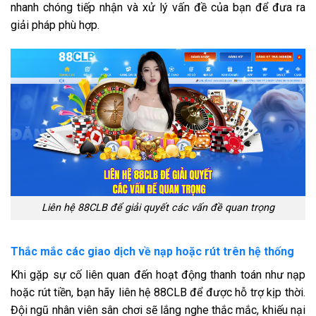
nhanh chóng tiếp nhận và xử lý vấn đề của bạn để đưa ra
giải pháp phù hợp.
Liên hệ 88CLB để giải quyết các vấn đề quan trọng
Thắc mắc các giao dịch về nạp hoặc rút trên hệ thống
Khi gặp sự cố liên quan đến hoạt động thanh toán như nạp
hoặc rút tiền, bạn hãy liên hệ 88CLB để được hỗ trợ kịp thời.
Đội ngũ nhân viên sân chơi sẽ lắng nghe thắc mắc, khiếu nại