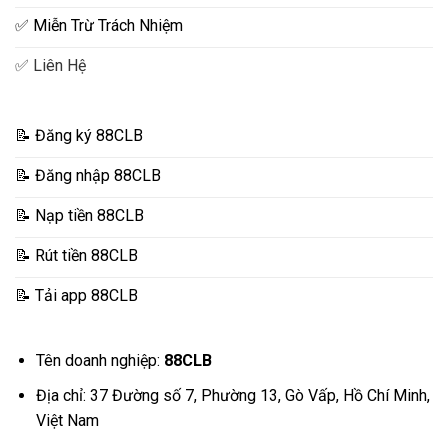
✅ Miễn Trừ Trách Nhiệm
✅ Liên Hệ
📝 Đăng ký 88CLB
📝 Đăng nhập 88CLB
📝 Nạp tiền 88CLB
📝 Rút tiền 88CLB
📝 Tải app 88CLB
Tên doanh nghiệp:
88CLB
Địa chỉ: 37 Đường số 7, Phường 13, Gò Vấp, Hồ Chí Minh,
Việt Nam