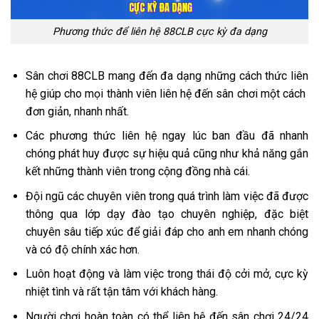
Phương thức để liên hệ 88CLB cực kỳ đa dạng
Sân chơi 88CLB mang đến đa dạng những cách thức liên
hệ giúp cho mọi thành viên liên hệ đến sân chơi một cách
đơn giản, nhanh nhất.
Các phương thức liên hệ ngay lúc ban đầu đã nhanh
chóng phát huy được sự hiệu quả cũng như khả năng gắn
kết những thành viên trong cộng đồng nhà cái.
Đội ngũ các chuyên viên trong quá trình làm việc đã được
thông qua lớp dạy đào tạo chuyên nghiệp, đặc biệt
chuyên sâu tiếp xúc để giải đáp cho anh em nhanh chóng
và có độ chính xác hơn.
Luôn hoạt động và làm việc trong thái độ cởi mở, cực kỳ
nhiệt tình và rất tận tâm với khách hàng.
Người chơi hoàn toàn có thể liên hệ đến sân chơi 24/24