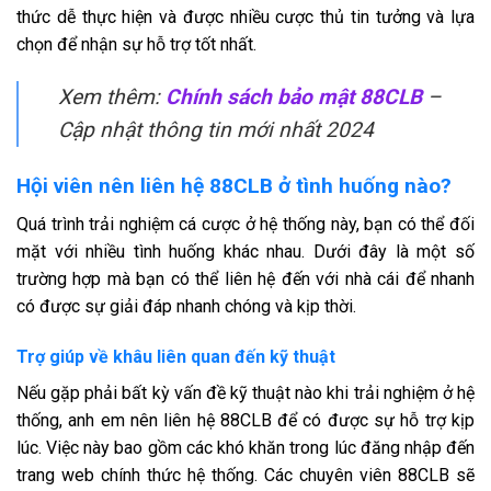
thức dễ thực hiện và được nhiều cược thủ tin tưởng và lựa
chọn để nhận sự hỗ trợ tốt nhất.
Xem thêm:
Chính sách bảo mật 88CLB
–
Cập nhật thông tin mới nhất 2024
Hội viên nên liên hệ 88CLB ở tình huống nào?
Quá trình trải nghiệm cá cược ở hệ thống này, bạn có thể đối
mặt với nhiều tình huống khác nhau. Dưới đây là một số
trường hợp mà bạn có thể liên hệ đến với nhà cái để nhanh
có được sự giải đáp nhanh chóng và kịp thời.
Trợ giúp về khâu liên quan đến kỹ thuật
Nếu gặp phải bất kỳ vấn đề kỹ thuật nào khi trải nghiệm ở hệ
thống, anh em nên liên hệ 88CLB để có được sự hỗ trợ kịp
lúc. Việc này bao gồm các khó khăn trong lúc đăng nhập đến
trang web chính thức hệ thống. Các chuyên viên 88CLB sẽ