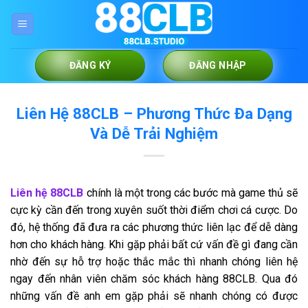
Chuyển
đến
nội
dung
ĐĂNG KÝ
ĐĂNG NHẬP
Liên Hệ 88CLB – Phương Thức Đa Dạng
Và Dễ Trải Nghiệm
Liên hệ 88CLB
chính là một trong các bước mà game thủ sẽ
cực kỳ cần đến trong xuyên suốt thời điểm chơi cá cược. Do
đó, hệ thống đã đưa ra các phương thức liên lạc để dễ dàng
hơn cho khách hàng. Khi gặp phải bất cứ vấn đề gì đang cần
nhờ đến sự hỗ trợ hoặc thắc mắc thì nhanh chóng liên hệ
ngay đến nhân viên chăm sóc khách hàng 88CLB. Qua đó
những vấn đề anh em gặp phải sẽ nhanh chóng có được