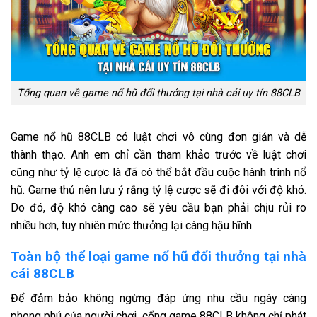
Tổng quan về game nổ hũ đổi thưởng tại nhà cái uy tín 88CLB
Game nổ hũ 88CLB có luật chơi vô cùng đơn giản và dễ
thành thạo. Anh em chỉ cần tham khảo trước về luật chơi
cũng như tỷ lệ cược là đã có thể bắt đầu cuộc hành trình nổ
hũ. Game thủ nên lưu ý rằng tỷ lệ cược sẽ đi đôi với độ khó.
Do đó, độ khó càng cao sẽ yêu cầu bạn phải chịu rủi ro
nhiều hơn, tuy nhiên mức thưởng lại càng hậu hĩnh.
Toàn bộ thể loại game nổ hũ đổi thưởng tại nhà
cái 88CLB
Để đảm bảo không ngừng đáp ứng nhu cầu ngày càng
phong phú của người chơi, cổng game 88CLB không chỉ phát