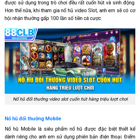
được sử dụng trong trò chơi đều rất cuốn hút và sinh động.
Hơn thế nữa, khi tham gia nổ hũ video Slot, anh em sẽ có cơ
hội nhận thưởng gấp 100 lần số tiền cá cược.
Nổ hũ đổi thưởng video slot cuốn hút hàng triệu lượt chơi
Nổ hũ đổi thưởng Mobile
Nổ hũ Mobile là siêu phẩm nổ hũ được đặc biệt thiết kế
dành riêng cho anh em sử dụng phiên bản điện thoại. Điểm