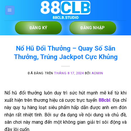
Chuyển
đến
nội
dung
ĐĂNG KÝ
ĐĂNG NHẬP
Nổ Hũ Đổi Thưởng – Quay Số Săn
Thưởng, Trúng Jackpot Cực Khủng
ĐÃ ĐĂNG TRÊN
THÁNG 8 17, 2024
BỞI
ADMIN
Nổ hũ đổi thưởng luôn duy trì sức hút mạnh mẽ kể từ khi
xuất hiện trên thương hiệu cá cược trực tuyến
88cbl
. Địa chỉ
này quy tụ hàng loạt siêu phẩm hấp dẫn được anh em đón
nhận rất nhiệt tình. Bởi sự đa dạng về nội dung và chủ đề,
sân chơi này mang đến một không gian giải trí sôi động và
đầy lôi cuốn.