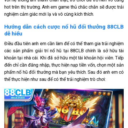
hot trên thị trường. Anh em game thủ chắc chắn sẽ được trải
nghiệm cảm giác mới lạ và vô cùng kích thích.
Hướng dẫn cách cược nổ hũ đổi thưởng 88CLB
dễ hiểu
Điều đầu tiên anh em cần làm để có thể tham gia trải nghiệm
các sản phẩm giải trí nổ hũ tại 88CLB chính là sở hữu tài
khoản tại nhà cái. Khi đã sở hữu một tài khoản hội viên. Tiếp
đến chỉ cần đăng nhập, thực hiện nạp tiền vốn, chọn một sản
phẩm nổ hũ đổi thưởng mà bạn yêu thích. Sau đó anh em có
thể thực hiện như sau để có thể trải nghiệm trò chơi: