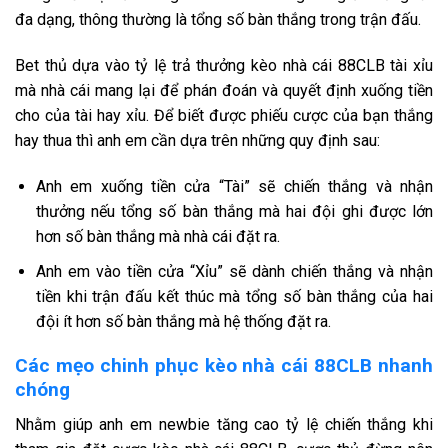
đa dạng, thông thường là tổng số bàn thắng trong trận đấu.
Bet thủ dựa vào tỷ lệ trả thưởng kèo nhà cái 88CLB tài xỉu
mà nhà cái mang lại để phán đoán và quyết định xuống tiền
cho của tài hay xỉu. Để biết được phiếu cược của bạn thắng
hay thua thì anh em cần dựa trên những quy định sau:
Anh em xuống tiền cửa “Tài” sẽ chiến thắng và nhận
thưởng nếu tổng số bàn thắng mà hai đội ghi được lớn
hơn số bàn thắng mà nhà cái đặt ra.
Anh em vào tiền cửa “Xỉu” sẽ dành chiến thắng và nhận
tiền khi trận đấu kết thúc mà tổng số bàn thắng của hai
đội ít hơn số bàn thắng mà hệ thống đặt ra.
Các mẹo chinh phục kèo nhà cái 88CLB nhanh
chóng
Nhằm giúp anh em newbie tăng cao tỷ lệ chiến thắng khi