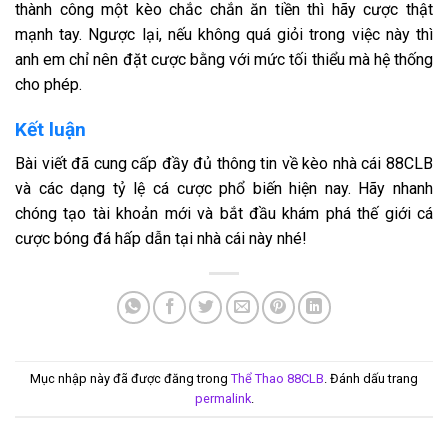
thành công một kèo chắc chắn ăn tiền thì hãy cược thật
mạnh tay. Ngược lại, nếu không quá giỏi trong việc này thì
anh em chỉ nên đặt cược bằng với mức tối thiểu mà hệ thống
cho phép.
Kết luận
Bài viết đã cung cấp đầy đủ thông tin về kèo nhà cái 88CLB
và các dạng tỷ lệ cá cược phổ biến hiện nay. Hãy nhanh
chóng tạo tài khoản mới và bắt đầu khám phá thế giới cá
cược bóng đá hấp dẫn tại nhà cái này nhé!
Mục nhập này đã được đăng trong
Thể Thao 88CLB
. Đánh dấu trang
permalink
.