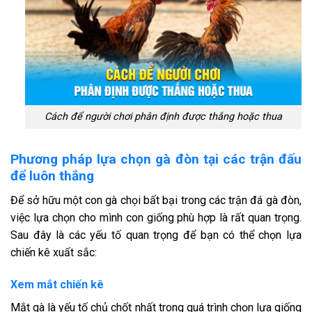
Cách để người chơi phân định được thắng hoặc thua
Phương pháp lựa chọn gà đòn tại các trận đấu
để luôn thắng
Để sở hữu một con gà chọi bất bại trong các trận đá gà đòn,
việc lựa chọn cho mình con giống phù hợp là rất quan trọng.
Sau đây là các yếu tố quan trọng để bạn có thể chọn lựa
chiến kê xuất sắc:
Xem mắt chiến kê
Mắt gà là yếu tố chủ chốt nhất trong quá trình chọn lựa giống