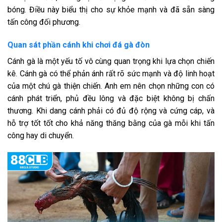
bóng. Điều này biểu thị cho sự khỏe mạnh và đã sẵn sàng
tấn công đối phương.
Quan sát phần cánh khi chơi đá gà đòn
Cánh gà là một yếu tố vô cùng quan trọng khi lựa chọn chiến
kê. Cánh gà có thể phản ánh rất rõ sức mạnh và độ linh hoạt
của một chú gà thiện chiến. Anh em nên chọn những con có
cánh phát triển, phủ đều lông và đặc biệt không bị chấn
thương. Khi dang cánh phải có đủ độ rộng và cứng cáp, và
hỗ trợ tốt tốt cho khả năng thăng bằng của gà mỗi khi tấn
công hay di chuyển.