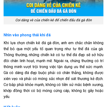
Coi dáng vè của chiến kê để chiến đấu đá gà đòn
Nhìn vào phong thái khi đá
Khi lựa chọn chiến kê đá gà đòn, anh em chắc chắn không
thể bỏ qua một yếu tố quan trọng như tư thế đá của gà.
Thông thường, những chiến kê có tư thế đá đẹp sẽ sở hữu
đôi chân linh hoạt, mạnh mẽ. Ngoài ra, chúng thường có trí
thông minh vượt trội trong việc tận dụng ưu thế sức mạnh.
Gà có dáng đá đẹp buộc phải có chân thẳng, không được
xiên vẹo và phải có móng sắc nhọn để sát thương kẻ địch.
Cơ bắp phải khỏe mạnh, không có tiền sử mắc bệnh xương,
khớp đồng thời có bộ móng cứng cáp, không bị gãy hoặc
yếu.