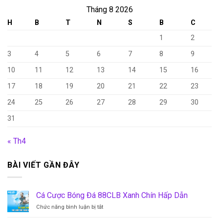
Tháng 8 2026
H
B
T
N
S
B
C
1
2
3
4
5
6
7
8
9
10
11
12
13
14
15
16
17
18
19
20
21
22
23
24
25
26
27
28
29
30
31
« Th4
BÀI VIẾT GẦN ĐÂY
Cá Cược Bóng Đá 88CLB Xanh Chín Hấp Dẫn
ở
Chức năng bình luận bị tắt
Cá