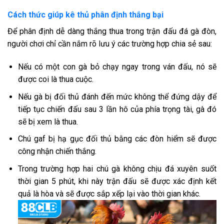
Cách thức giúp kê thủ phân định thắng bại
Để phân định dễ dàng thắng thua trong trận đấu đá gà đòn,
người chơi chỉ cần nắm rõ lưu ý các trường hợp chia sẻ sau:
Nếu có một con gà bỏ chạy ngay trong ván đấu, nó sẽ
được coi là thua cuộc.
Nếu gà bị đối thủ đánh đến mức không thể đứng dậy để
tiếp tục chiến đấu sau 3 lần hô của phía trọng tài, gà đó
sẽ bị xem là thua.
Chú gaf bị hạ gục đối thủ bằng các đòn hiểm sẽ được
công nhận chiến thắng.
Trong trường hợp hai chú gà không chịu đá xuyên suốt
thời gian 5 phút, khi này trận đấu sẽ được xác định kết
quả là hòa và sẽ được sắp xếp lại vào thời gian khác.