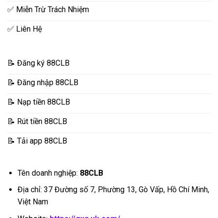
✅ Miễn Trừ Trách Nhiệm
✅ Liên Hệ
📝 Đăng ký 88CLB
📝 Đăng nhập 88CLB
📝 Nạp tiền 88CLB
📝 Rút tiền 88CLB
📝 Tải app 88CLB
Tên doanh nghiệp:
88CLB
Địa chỉ: 37 Đường số 7, Phường 13, Gò Vấp, Hồ Chí Minh,
Việt Nam