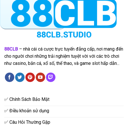
Lớn
Mỗi
Ván
Cược
88CLB
– nhà cái cá cược trực tuyến đẳng cấp, nơi mang đến
cho người chơi những trải nghiệm tuyệt vời với các trò chơi
như casino, bắn cá, xổ số, thể thao, và game slot hấp dẫn...
✅ Chính Sách Bảo Mật
✅ Điều khoản sử dụng
✅ Câu Hỏi Thường Gặp