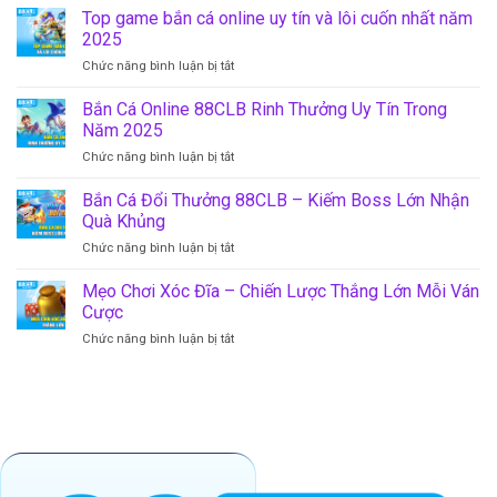
Cược
Top game bắn cá online uy tín và lôi cuốn nhất năm
Bóng
2025
Đá
ở
Chức năng bình luận bị tắt
88CLB
Top
Xanh
game
Chín
Bắn Cá Online 88CLB Rinh Thưởng Uy Tín Trong
bắn
Hấp
Năm 2025
cá
Dẫn
ở
Chức năng bình luận bị tắt
online
Bắn
uy
Cá
Bắn Cá Đổi Thưởng 88CLB – Kiếm Boss Lớn Nhận
tín
Online
và
Quà Khủng
88CLB
lôi
ở
Chức năng bình luận bị tắt
Rinh
cuốn
Bắn
Thưởng
nhất
Cá
Mẹo Chơi Xóc Đĩa – Chiến Lược Thắng Lớn Mỗi Ván
Uy
năm
Đổi
Tín
Cược
2025
Thưởng
Trong
ở
Chức năng bình luận bị tắt
88CLB
Năm
Mẹo
–
2025
Chơi
Kiếm
Xóc
Boss
Đĩa
Lớn
–
Nhận
Chiến
Quà
Lược
Khủng
Thắng