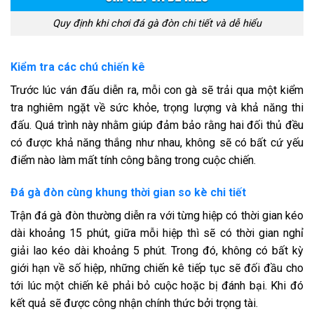
Quy định khi chơi đá gà đòn chi tiết và dễ hiểu
Kiểm tra các chú chiến kê
Trước lúc ván đấu diễn ra, mỗi con gà sẽ trải qua một kiểm
tra nghiêm ngặt về sức khỏe, trọng lượng và khả năng thi
đấu. Quá trình này nhằm giúp đảm bảo rằng hai đối thủ đều
có được khả năng thắng như nhau, không sẽ có bất cứ yếu
điểm nào làm mất tính công bằng trong cuộc chiến.
Đá gà đòn cùng khung thời gian so kè chi tiết
Trận đá gà đòn thường diễn ra với từng hiệp có thời gian kéo
dài khoảng 15 phút, giữa mỗi hiệp thì sẽ có thời gian nghỉ
giải lao kéo dài khoảng 5 phút. Trong đó, không có bất kỳ
giới hạn về số hiệp, những chiến kê tiếp tục sẽ đối đầu cho
tới lúc một chiến kê phải bỏ cuộc hoặc bị đánh bại. Khi đó
kết quả sẽ được công nhận chính thức bởi trọng tài.