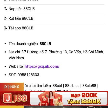
📝 Nạp tiền 88CLB
📝 Rút tiền 88CLB
📝 Tải app 88CLB
Tên doanh nghiệp:
88CLB
Địa chỉ: 37 Đường số 7, Phường 13, Gò Vấp, Hồ Chí Minh,
Việt Nam
Website:
https://gxq.uk.com/
SĐT: 0958128333
Từ khoá người chơi tìm kiếm: 88cbl | 88clb cc | 88clb88 |
[X] ĐÓNG
88club | 88clb ink | 88clb con | 88clb3d