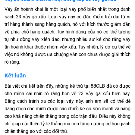
Vảy ấn hoành khai là một loại vảy phổ biến nhất trong danh
sách 23 vảy gà xấu. Loại vảy này có đặc điểm trải dài từ vị
trí hàng thành sang hàng quách, nó với kích thước giảm dần
về phía chỗ hàng quách. Tuy hình dáng của nó có thể tương
tự như dòng vảy xiên đao, nhưng nhiều sư kê cho rằng vảy
ấn hoành khai thuộc nhóm vảy xấu. Tuy nhiên, lý do cụ thể về
việc nó không được ưa chuộng vẫn còn chưa được giải thích
rõ ràng.
Kết luận
Bài viết chi tiết trên đây, những kê thủ tại 88CLB đã có được
cho mình cái nhìn rõ ràng hơn về 23 vảy gà xấu hiện nay.
Bằng cách tránh xa các loại vảy này, anh em sẽ có thể dễ
dàng chọn cho mình được các chiến kê có sức mạnh và nâng
cao khả năng chiến thắng trong các trận đấu. Điều này không
chỉ giúp cải thiện tỷ lệ thắng mà còn tăng cường cơ hội giành
chiến thắng so với các đối thủ.