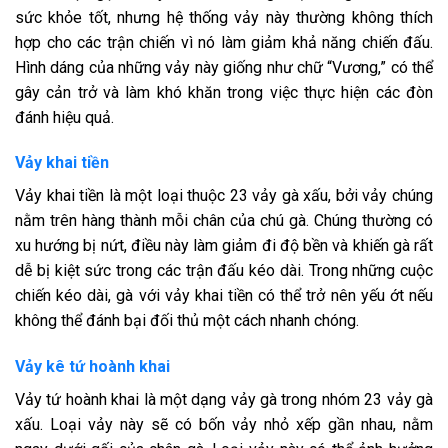
sức khỏe tốt, nhưng hệ thống vảy này thường không thích
hợp cho các trận chiến vì nó làm giảm khả năng chiến đấu.
Hình dáng của những vảy này giống như chữ “Vương,” có thể
gây cản trở và làm khó khăn trong việc thực hiện các đòn
đánh hiệu quả.
Vảy khai tiền
Vảy khai tiền là một loại thuộc 23 vảy gà xấu, bởi vảy chúng
nằm trên hàng thành mỗi chân của chú gà. Chúng thường có
xu hướng bị nứt, điều này làm giảm đi độ bền và khiến gà rất
dễ bị kiệt sức trong các trận đấu kéo dài. Trong những cuộc
chiến kéo dài, gà với vảy khai tiền có thể trở nên yếu ớt nếu
không thể đánh bại đối thủ một cách nhanh chóng.
Vảy kê tứ hoành khai
Vảy tứ hoành khai là một dạng vảy gà trong nhóm 23 vảy gà
xấu. Loại vảy này sẽ có bốn vảy nhỏ xếp gần nhau, nằm