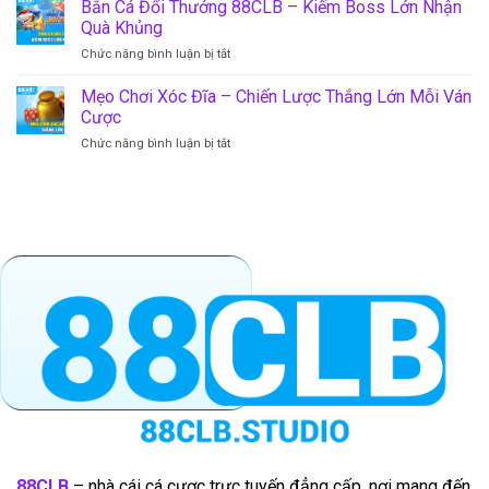
Cá
Bắn Cá Đổi Thưởng 88CLB – Kiếm Boss Lớn Nhận
tín
Online
và
Quà Khủng
88CLB
lôi
ở
Chức năng bình luận bị tắt
Rinh
cuốn
Bắn
Thưởng
nhất
Cá
Mẹo Chơi Xóc Đĩa – Chiến Lược Thắng Lớn Mỗi Ván
Uy
năm
Đổi
Tín
Cược
2025
Thưởng
Trong
ở
Chức năng bình luận bị tắt
88CLB
Năm
Mẹo
–
2025
Chơi
Kiếm
Xóc
Boss
Đĩa
Lớn
–
Nhận
Chiến
Quà
Lược
Khủng
Thắng
Lớn
Mỗi
Ván
Cược
88CLB
– nhà cái cá cược trực tuyến đẳng cấp, nơi mang đến